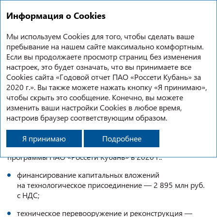
EN
Годовой отчет
2020
Информация о Cookies
Направления и структура финансирования капитальных вложений
Мы используем Cookies для того, чтобы сделать ваше
пребывание на нашем сайте максимально комфортным.
Если вы продолжаете просмотр страниц без изменения
НАПРАВЛЕНИЯ И СТРУКТУРА
настроек, это будет означать, что вы принимаете все
Cookies сайта «Годовой отчет ПАО «Россети Кубань» за
ФИНАНСИРОВАНИЯ
2020 г.». Вы также можете нажать кнопку «Я принимаю»,
чтобы скрыть это сообщение. Конечно, вы можете
изменить ваши настройки Cookies в любое время,
КАПИТАЛЬНЫХ ВЛОЖЕНИЙ
настроив браузер соответствующим образом.
Я принимаю
Подробнее
Основные направления реализации инвестиционной
программы ПАО «Россети Кубань» в 2020 г.:
финансирование капитальных вложений
на технологическое присоединение — 2 895 млн руб.
с НДС;
техническое перевооружение и реконструкция —