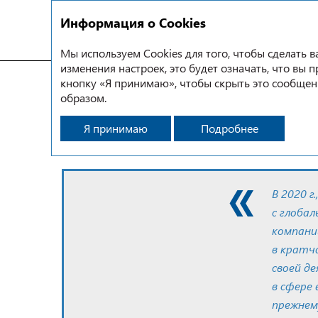
Информация о Cookies
Мы используем Cookies для того, чтобы сделать
изменения настроек, это будет означать, что вы 
Устойчивое развитие
Раскрытие информации
кнопку «Я принимаю», чтобы скрыть это сообщен
образом.
РАСКРЫТИЕ ИНФОРМАЦ
Я принимаю
Подробнее
В 2020 г
с глоба
компани
в кратч
своей д
в сфере
прежнем