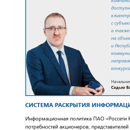
кампани
доступн
клиентр
с субъе
а также
на объе
и Респуб
коммуни
направл
конкурса
Начальник
Садым В
СИСТЕМА РАСКРЫТИЯ ИНФОРМАЦ
Информационная политика ПАО «Россети К
потребностей акционеров, представителей