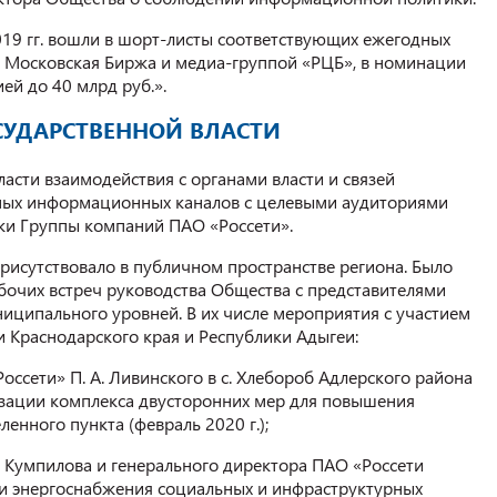
019 гг. вошли в шорт-листы соответствующих ежегодных
О Московская Биржа и медиа-группой «РЦБ», в номинации
ей до 40 млрд руб.».
УДАРСТВЕННОЙ ВЛАСТИ
асти взаимодействия с органами власти и связей
ных информационных каналов с целевыми аудиториями
ки Группы компаний ПАО «Россети».
рисутствовало в публичном пространстве региона. Было
чих встреч руководства Общества с представителями
ниципального уровней. В их числе мероприятия с участием
и Краснодарского края и Республики Адыгеи:
ссети» П. А. Ливинского в с. Хлебороб Адлерского района
изации комплекса двусторонних мер для повышения
енного пункта (февраль 2020 г.);
. Кумпилова и генерального директора ПАО «Россети
сти энергоснабжения социальных и инфраструктурных