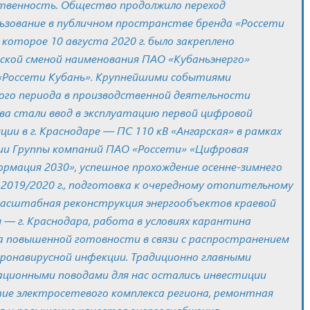
венность. Общество продолжило переход
льзование в публичном пространстве бренда «Россети
 которое 10 августа 2020 г. было закреплено
ской сменой наименования ПАО «Кубаньэнерго»
«Россети Кубань». Крупнейшими событиями
го периода в производственной деятельности
а стали ввод в эксплуатацию первой цифровой
ии в г. Краснодаре — ПС 110 кВ «Ангарская» в рамках
ии Группы компаний ПАО «Россети» «Цифровая
рмация 2030», успешное прохождение осенне-зимнего
 2019/2020 г., подготовка к очередному отопительному
 масштабная реконструкция энергообъектов краевой
 — г. Краснодара, работа в условиях карантина
а повышенной готовности в связи с распространением
оронавирусной инфекции. Традиционно главными
ционными поводами для нас остались инвестиции
тие электросетевого комплекса региона, ремонтная