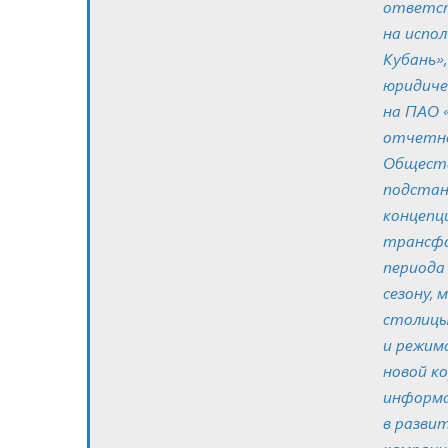
ответст
на испо
Кубань»,
юридиче
на ПАО 
отчетно
Обществ
подстанц
концепц
трансфо
периода
сезону,
столицы
и режим
новой к
информа
в разви